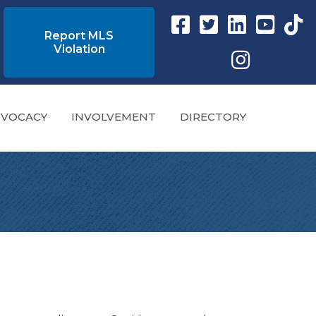
Facebook link
Twitter Link
Instagram link
YouTube l
tikto
Report MLS
Violation
Instagram
VOCACY
INVOLVEMENT
DIRECTORY