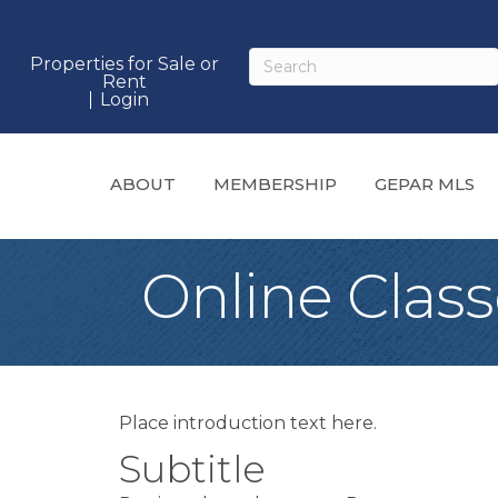
Properties for Sale or
Rent
Login
ABOUT
MEMBERSHIP
GEPAR MLS
Online Clas
Place introduction text here.
Subtitle