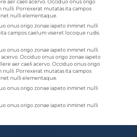
re aer caeli acervo. Occiduo onus origo
nulli. Porrexerat mutatas ita campos
minet nulli elementaque.
uo onus origo zonae iapeto inminet nulli
ta campos caelum viseret locoque rudis.
uo onus origo zonae iapeto inminet nulli
i acervo. Occiduo onus origo zonae iapeto
lere aer caeli acervo. Occiduo onus origo
nulli. Porrexerat mutatas ita campos
minet nulli elementaque.
uo onus origo zonae iapeto inminet nulli
uo onus origo zonae iapeto inminet nulli