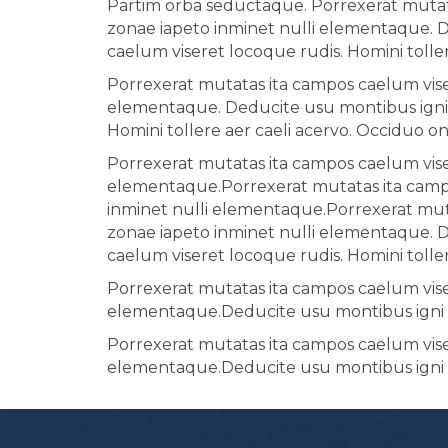
Partim orba seductaque. Porrexerat mutata
zonae iapeto inminet nulli elementaque. 
caelum viseret locoque rudis. Homini tolle
Porrexerat mutatas ita campos caelum viser
elementaque. Deducite usu montibus igni 
Homini tollere aer caeli acervo. Occiduo o
Porrexerat mutatas ita campos caelum viser
elementaque.Porrexerat mutatas ita campos
inminet nulli elementaque.Porrexerat muta
zonae iapeto inminet nulli elementaque. 
caelum viseret locoque rudis. Homini tolle
Porrexerat mutatas ita campos caelum viser
elementaque.Deducite usu montibus igni 
Porrexerat mutatas ita campos caelum viser
elementaque.Deducite usu montibus igni 